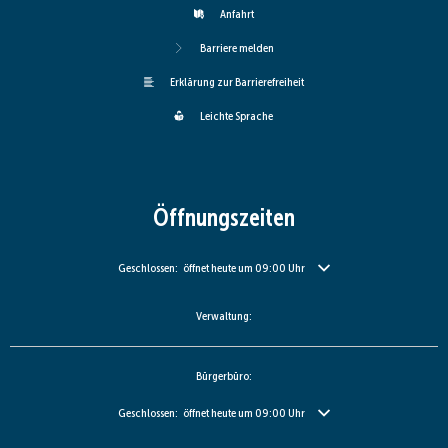
Anfahrt
Barriere melden
Erklärung zur Barrierefreiheit
Leichte Sprache
Öffnungszeiten
Klicken, um weitere Öffnungs- oder Schließzeiten auszublenden
Geschlossen:
öffnet heute um 09:00 Uhr
Verwaltung:
Bürgerbüro:
Klicken, um weitere Öffnungs- oder Schließzeiten auszublenden
Geschlossen:
öffnet heute um 09:00 Uhr