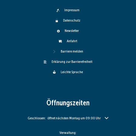
Impressum
Datenschutz
Newsletter
Anfahrt
Barriere melden
Erklärung zur Barrierefreiheit
Leichte Sprache
Öffnungszeiten
Klicken, um weitere Öffnungs- oder Schließzeiten auszublenden
Geschlossen:
öffnet nächsten Montag um 09:00 Uhr
Verwaltung: