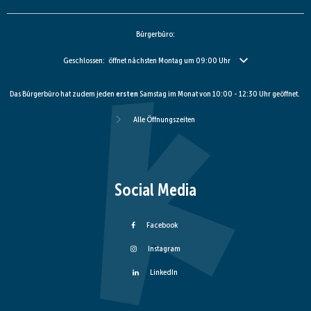
Bürgerbüro:
Klicken, um weitere Öffnungs- oder Schließzeiten auszublenden
Geschlossen:
öffnet nächsten Montag um 09:00 Uhr
Das Bürgerbüro hat zudem jeden
ersten
Samstag im Monat von 10:00 - 12:30 Uhr geöffnet.
Alle Öffnungszeiten
Social Media
Facebook
Instagram
LinkedIn