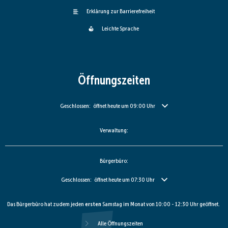
Erklärung zur Barrierefreiheit
Leichte Sprache
Öffnungszeiten
Klicken, um weitere Öffnungs- oder Schließzeiten auszublenden
Geschlossen:
öffnet heute um 09:00 Uhr
Verwaltung:
Bürgerbüro:
Klicken, um weitere Öffnungs- oder Schließzeiten auszublenden
Geschlossen:
öffnet heute um 07:30 Uhr
Das Bürgerbüro hat zudem jeden
ersten
Samstag im Monat von 10:00 - 12:30 Uhr geöffnet.
Alle Öffnungszeiten