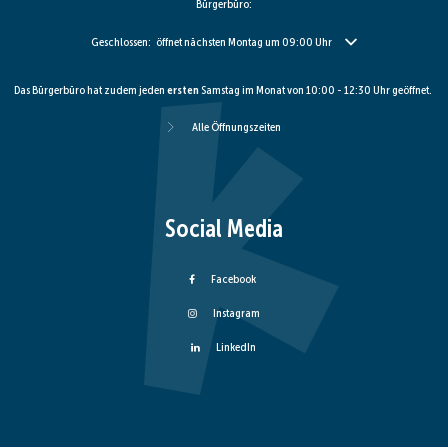
Bürgerbüro:
Klicken, um weitere Öffnungs- oder Schließzeiten auszublenden
Geschlossen:
öffnet nächsten Montag um 09:00 Uhr
Das Bürgerbüro hat zudem jeden
ersten
Samstag im Monat von 10:00 - 12:30 Uhr geöffnet.
Alle Öffnungszeiten
Social Media
Facebook
Instagram
LinkedIn