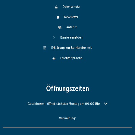
Datenschutz
Newsletter
Anfahrt
Barriere melden
Erklärung zur Barrierefreiheit
Leichte Sprache
Öffnungszeiten
Klicken, um weitere Öffnungs- oder Schließzeiten auszublenden
Geschlossen:
öffnet nächsten Montag um 09:00 Uhr
Verwaltung: