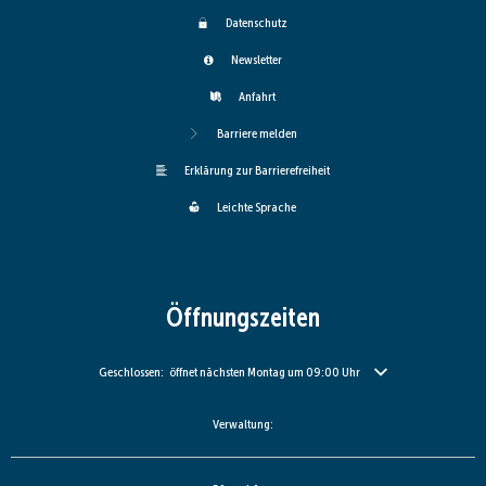
Datenschutz
Newsletter
Anfahrt
Barriere melden
Erklärung zur Barrierefreiheit
Leichte Sprache
Öffnungszeiten
Klicken, um weitere Öffnungs- oder Schließzeiten auszublenden
Geschlossen:
öffnet nächsten Montag um 09:00 Uhr
Verwaltung: