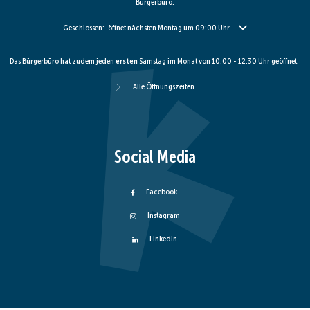
Bürgerbüro:
Klicken, um weitere Öffnungs- oder Schließzeiten auszublenden
Geschlossen:
öffnet nächsten Montag um 09:00 Uhr
Das Bürgerbüro hat zudem jeden
ersten
Samstag im Monat von 10:00 - 12:30 Uhr geöffnet.
Alle Öffnungszeiten
Social Media
Facebook
Instagram
LinkedIn