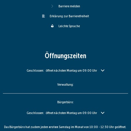
Barriere melden
Erklärung zur Barrierefreiheit
Leichte Sprache
Öffnungszeiten
Klicken, um weitere Öffnungs- oder Schließzeiten auszublenden
Geschlossen:
öffnet nächsten Montag um 09:00 Uhr
Verwaltung:
Bürgerbüro:
Klicken, um weitere Öffnungs- oder Schließzeiten auszublenden
Geschlossen:
öffnet nächsten Montag um 09:00 Uhr
Das Bürgerbüro hat zudem jeden
ersten
Samstag im Monat von 10:00 - 12:30 Uhr geöffnet.