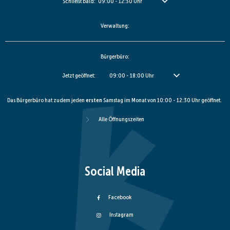
Klicken, um weitere Öffnungs- oder Schließzeiten auszublenden
Schließt bald:
09:00
-
12:30
Uhr
Von 09:00 bis 12:30 Uhr
Verwaltung:
Bürgerbüro:
Klicken, um weitere Öffnungs- oder Schließzeiten auszublenden
Jetzt geöffnet:
09:00
-
18:00
Uhr
Von 09:00 bis 18:00 Uhr
Das Bürgerbüro hat zudem jeden
ersten
Samstag im Monat von 10:00 - 12:30 Uhr geöffnet.
Alle Öffnungszeiten
Social Media
Facebook
Instagram