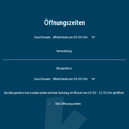
Öffnungszeiten
Klicken, um weitere Öffnungs- oder Schließzeiten auszublenden
Geschlossen:
öffnet heute um 09:00 Uhr
Verwaltung:
Bürgerbüro:
Klicken, um weitere Öffnungs- oder Schließzeiten auszublenden
Geschlossen:
öffnet heute um 09:00 Uhr
Das Bürgerbüro hat zudem jeden
ersten
Samstag im Monat von 10:00 - 12:30 Uhr geöffnet.
Alle Öffnungszeiten