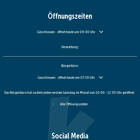
Öffnungszeiten
Klicken, um weitere Öffnungs- oder Schließzeiten auszublenden
Geschlossen:
öffnet heute um 09:00 Uhr
Verwaltung:
Bürgerbüro:
Klicken, um weitere Öffnungs- oder Schließzeiten auszublenden
Geschlossen:
öffnet heute um 07:30 Uhr
Das Bürgerbüro hat zudem jeden
ersten
Samstag im Monat von 10:00 - 12:30 Uhr geöffnet.
Alle Öffnungszeiten
Social Media