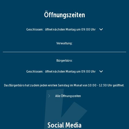
Öffnungszeiten
Klicken, um weitere Öffnungs- oder Schließzeiten auszublenden
Geschlossen:
öffnet nächsten Montag um 09:00 Uhr
Verwaltung:
Bürgerbüro:
Klicken, um weitere Öffnungs- oder Schließzeiten auszublenden
Geschlossen:
öffnet nächsten Montag um 09:00 Uhr
Das Bürgerbüro hat zudem jeden
ersten
Samstag im Monat von 10:00 - 12:30 Uhr geöffnet.
Alle Öffnungszeiten
Social Media