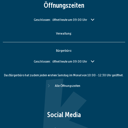
Öffnungszeiten
Klicken, um weitere Öffnungs- oder Schließzeiten auszublenden
Geschlossen:
öffnet heute um 09:00 Uhr
Verwaltung:
Bürgerbüro:
Klicken, um weitere Öffnungs- oder Schließzeiten auszublenden
Geschlossen:
öffnet heute um 09:00 Uhr
Das Bürgerbüro hat zudem jeden
ersten
Samstag im Monat von 10:00 - 12:30 Uhr geöffnet.
Alle Öffnungszeiten
Social Media