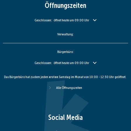
Öffnungszeiten
Klicken, um weitere Öffnungs- oder Schließzeiten auszublenden
Geschlossen:
öffnet heute um 09:00 Uhr
Verwaltung:
Bürgerbüro:
Klicken, um weitere Öffnungs- oder Schließzeiten auszublenden
Geschlossen:
öffnet heute um 09:00 Uhr
Das Bürgerbüro hat zudem jeden
ersten
Samstag im Monat von 10:00 - 12:30 Uhr geöffnet.
Alle Öffnungszeiten
Social Media