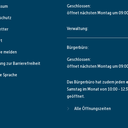
Klicken, um weitere Öffnungs- od
Geschlossen:
ssum
öffnet nächsten Montag um 09:00
schutz
Verwaltung:
etter
rt
Bürgerbüro:
re melden
Klicken, um weitere Öffnungs- od
Geschlossen:
ung zur Barrierefreiheit
öffnet nächsten Montag um 09:00
e Sprache
Das Bürgerbüro hat zudem jeden
e
Samstag im Monat von 10:00 - 12:3
geöffnet.
Alle Öffnungszeiten