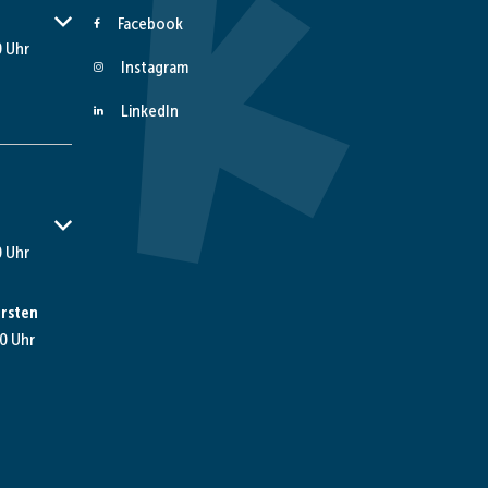
er Schließzeiten auszublenden
Facebook
 Uhr
Instagram
LinkedIn
er Schließzeiten auszublenden
 Uhr
rsten
0 Uhr