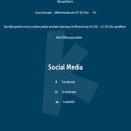
Bürgerbüro:
Klicken, um weitere Öffnungs- oder Schließzeiten auszublenden
Geschlossen:
öffnet heute um 07:30 Uhr
Das Bürgerbüro hat zudem jeden
ersten
Samstag im Monat von 10:00 - 12:30 Uhr geöffnet.
Alle Öffnungszeiten
Social Media
Facebook
Instagram
LinkedIn