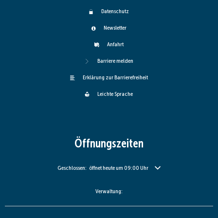
Datenschutz
Newsletter
Anfahrt
Barriere melden
Erklärung zur Barrierefreiheit
Leichte Sprache
Öffnungszeiten
Klicken, um weitere Öffnungs- oder Schließzeiten auszublenden
Geschlossen:
öffnet heute um 09:00 Uhr
Verwaltung: