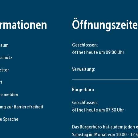
ormationen
Öffnungszeit
Klicken, um weitere Öffnungs- od
Geschlossen:
ssum
öffnet heute um 09:00 Uhr
schutz
Verwaltung:
etter
rt
Bürgerbüro:
re melden
Klicken, um weitere Öffnungs- od
Geschlossen:
ung zur Barrierefreiheit
öffnet heute um 07:30 Uhr
e Sprache
Das Bürgerbüro hat zudem jeden
e
Samstag im Monat von 10:00 - 12:3