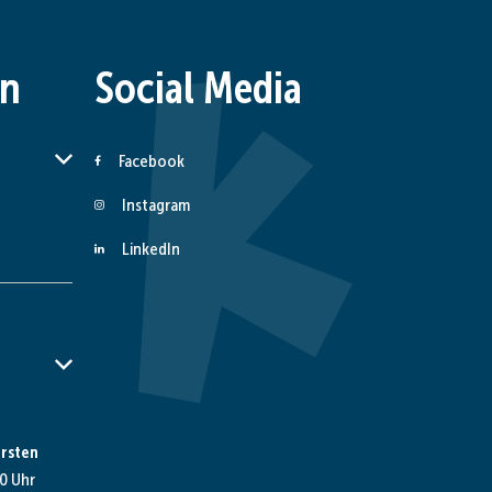
en
Social Media
er Schließzeiten auszublenden
Facebook
Instagram
LinkedIn
er Schließzeiten auszublenden
rsten
0 Uhr