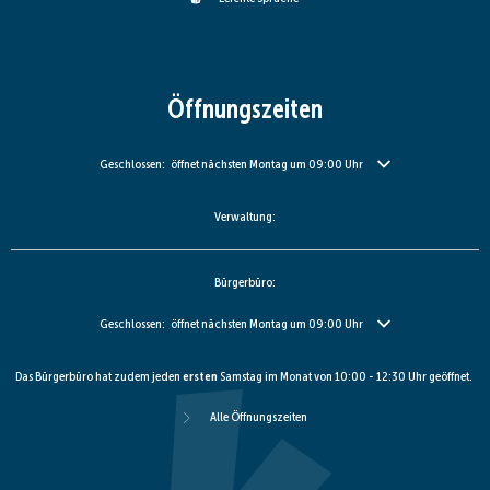
Öffnungszeiten
Klicken, um weitere Öffnungs- oder Schließzeiten auszublenden
Geschlossen:
öffnet nächsten Montag um 09:00 Uhr
Verwaltung:
Bürgerbüro:
Klicken, um weitere Öffnungs- oder Schließzeiten auszublenden
Geschlossen:
öffnet nächsten Montag um 09:00 Uhr
Das Bürgerbüro hat zudem jeden
ersten
Samstag im Monat von 10:00 - 12:30 Uhr geöffnet.
Alle Öffnungszeiten