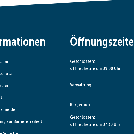
ormationen
Öffnungszeit
Klicken, um weitere Öffnungs- od
Geschlossen:
ssum
öffnet heute um 09:00 Uhr
schutz
Verwaltung:
etter
rt
Bürgerbüro:
re melden
Klicken, um weitere Öffnungs- od
Geschlossen:
ung zur Barrierefreiheit
öffnet heute um 07:30 Uhr
e Sprache