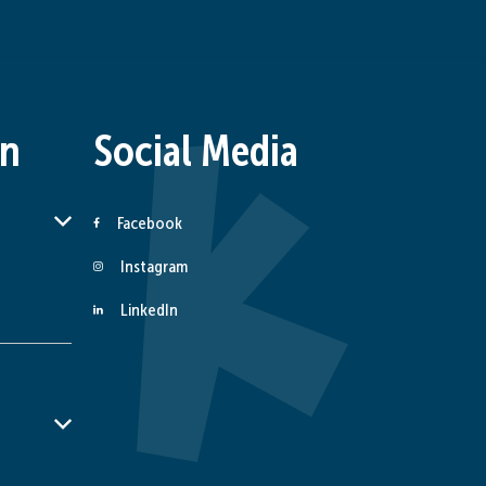
en
Social Media
er Schließzeiten auszublenden
Facebook
Instagram
LinkedIn
er Schließzeiten auszublenden