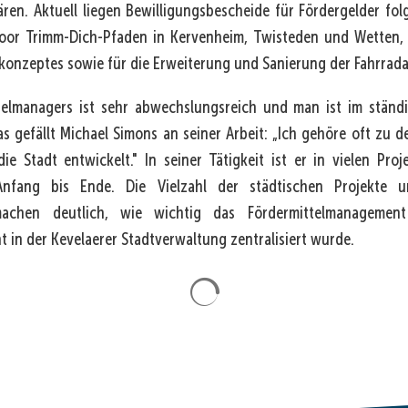
n. Aktuell liegen Bewilligungsbescheide für Fördergelder folg
or Trimm-Dich-Pfaden in Kervenheim, Twisteden und Wetten, f
onzeptes sowie für die Erweiterung und Sanierung der Fahrrad
telmanagers ist sehr abwechslungsreich und man ist im ständ
 gefällt Michael Simons an seiner Arbeit: „Ich gehöre oft zu de
ie Stadt entwickelt." In seiner Tätigkeit ist er in vielen Pr
Anfang bis Ende. Die Vielzahl der städtischen Projekte 
 machen deutlich, wie wichtig das Fördermittelmanageme
 in der Kevelaerer Stadtverwaltung zentralisiert wurde.
Suchergebnisse werden gela