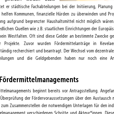
tet er städtische Fachabteilungen bei der Initiierung, Planu
r helfen Kommunen, finanzielle Hürden zu überwinden und Proje
ng aufgrund begrenzter Haushaltsmittel nicht möglich wären. 
dlichen Quellen wie z.B. staatlichen Einrichtungen der Europäi
hein Westfalten. Oft sind diese Gelder an bestimmte Zwecke g
er Projekte. Zuvor wurden Fördermittelanträge in Kevela
ständig recherchiert und beantragt. Der Wechsel vom dezentral
bteilungen und die Geldgebenden haben nur noch eine An
 Fördermittelmanagements
ittelmanagements beginnt bereits vor Antragsstellung. Angef
 Überprüfung der Fördervoraussetzungen über den Austausch 
n zum Zusammenstellen der notwendigen Unterlagen für den indi
telmanagement verschiedenen Schritte und Akteur*innen. Diese