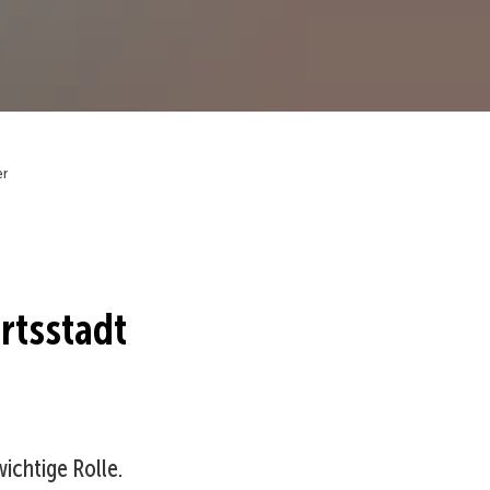
er
rtsstadt
chtige Rolle.