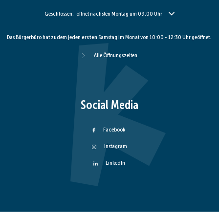
Klicken, um weitere Öffnungs- oder Schließzeiten auszublenden
Geschlossen:
öffnet nächsten Montag um 09:00 Uhr
Das Bürgerbüro hat zudem jeden
ersten
Samstag im Monat von 10:00 - 12:30 Uhr geöffnet.
Alle Öffnungszeiten
Social Media
Facebook
Instagram
LinkedIn