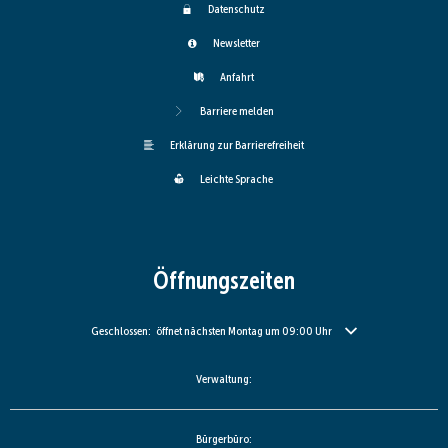
Datenschutz
Newsletter
Anfahrt
Barriere melden
Erklärung zur Barrierefreiheit
Leichte Sprache
Öffnungszeiten
Klicken, um weitere Öffnungs- oder Schließzeiten auszublenden
Geschlossen:
öffnet nächsten Montag um 09:00 Uhr
Verwaltung:
Bürgerbüro: