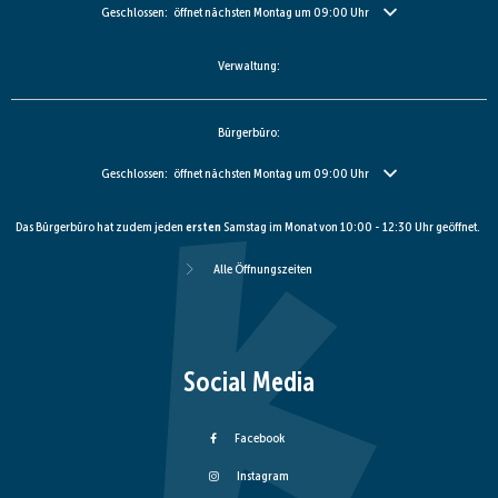
Klicken, um weitere Öffnungs- oder Schließzeiten auszublenden
Geschlossen:
öffnet nächsten Montag um 09:00 Uhr
Verwaltung:
Bürgerbüro:
Klicken, um weitere Öffnungs- oder Schließzeiten auszublenden
Geschlossen:
öffnet nächsten Montag um 09:00 Uhr
Das Bürgerbüro hat zudem jeden
ersten
Samstag im Monat von 10:00 - 12:30 Uhr geöffnet.
Alle Öffnungszeiten
Social Media
Facebook
Instagram