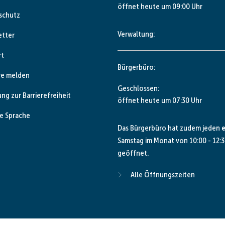
öffnet heute um 09:00 Uhr
schutz
Verwaltung:
etter
rt
Bürgerbüro:
re melden
Klicken, um weitere Öffnungs- od
Geschlossen:
ung zur Barrierefreiheit
öffnet heute um 07:30 Uhr
e Sprache
Das Bürgerbüro hat zudem jeden
e
Samstag im Monat von 10:00 - 12:3
geöffnet.
Alle Öffnungszeiten