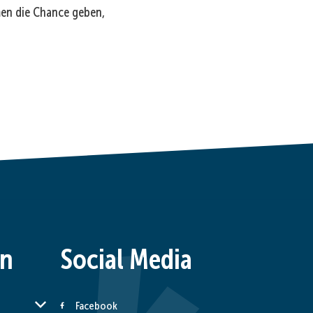
men die Chance geben,
den
en
Social Media
er Schließzeiten auszublenden
Facebook