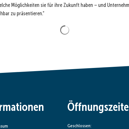
elche Möglichkeiten sie für ihre Zukunft haben – und Unterneh
hbar zu präsentieren.“
Suchergebnisse werden gela
ormationen
Öffnungszeit
Klicken, um weitere Öffnungs- od
Geschlossen:
ssum