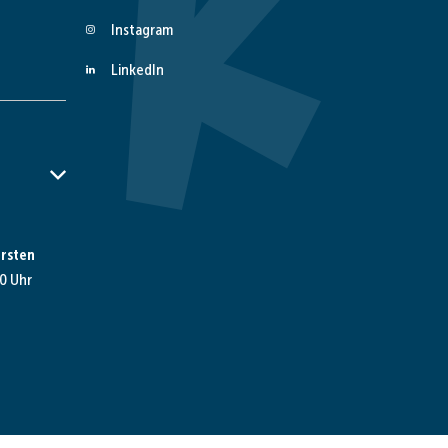
Instagram
LinkedIn
er Schließzeiten auszublenden
rsten
0 Uhr