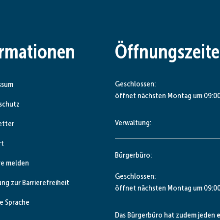
ormationen
Öffnungszeit
Klicken, um weitere Öffnungs- od
Geschlossen:
ssum
öffnet nächsten Montag um 09:00
schutz
Verwaltung:
etter
rt
Bürgerbüro:
re melden
Klicken, um weitere Öffnungs- od
Geschlossen:
ung zur Barrierefreiheit
öffnet nächsten Montag um 09:00
e Sprache
Das Bürgerbüro hat zudem jeden
e