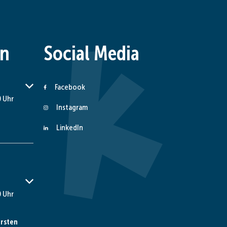
en
Social Media
er Schließzeiten auszublenden
Facebook
 Uhr
Instagram
LinkedIn
er Schließzeiten auszublenden
 Uhr
rsten