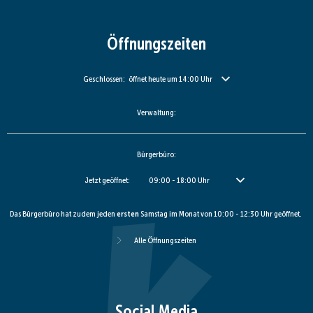
Öffnungszeiten
Klicken, um weitere Öffnungs- oder Schließzeiten auszublenden
Geschlossen:
öffnet heute um 14:00 Uhr
Verwaltung:
Bürgerbüro:
Klicken, um weitere Öffnungs- oder Schließzeiten auszublenden
Jetzt geöffnet:
09:00
-
18:00
Uhr
Von 09:00 bis 18:00 Uhr
Das Bürgerbüro hat zudem jeden
ersten
Samstag im Monat von 10:00 - 12:30 Uhr geöffnet.
Alle Öffnungszeiten
Social Media