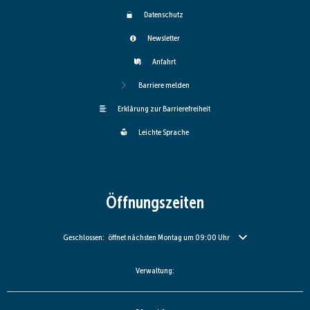
Datenschutz
Newsletter
Anfahrt
Barriere melden
Erklärung zur Barrierefreiheit
Leichte Sprache
Öffnungszeiten
Klicken, um weitere Öffnungs- oder Schließzeiten auszublenden
Geschlossen:
öffnet nächsten Montag um 09:00 Uhr
Verwaltung: