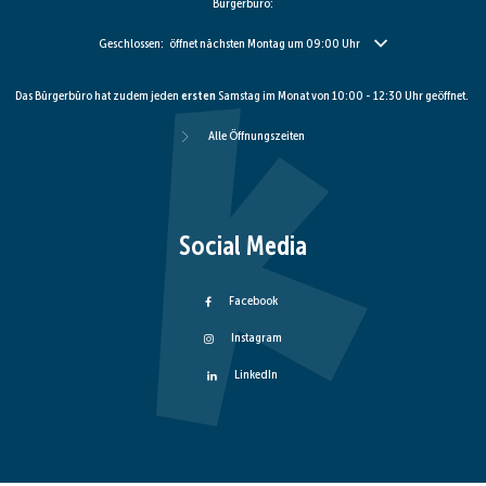
Bürgerbüro:
Klicken, um weitere Öffnungs- oder Schließzeiten auszublenden
Geschlossen:
öffnet nächsten Montag um 09:00 Uhr
Das Bürgerbüro hat zudem jeden
ersten
Samstag im Monat von 10:00 - 12:30 Uhr geöffnet.
Alle Öffnungszeiten
Social Media
Facebook
Instagram
LinkedIn