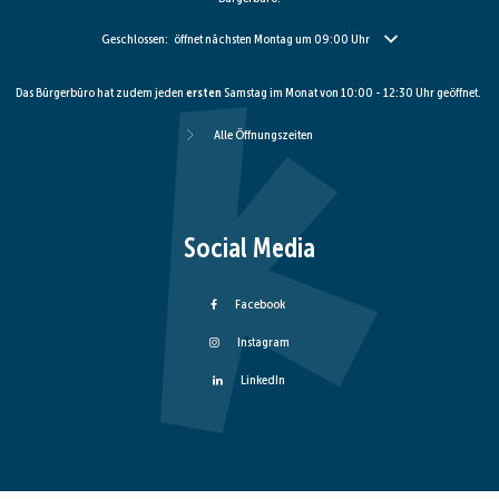
Klicken, um weitere Öffnungs- oder Schließzeiten auszublenden
Geschlossen:
öffnet nächsten Montag um 09:00 Uhr
Das Bürgerbüro hat zudem jeden
ersten
Samstag im Monat von 10:00 - 12:30 Uhr geöffnet.
Alle Öffnungszeiten
Social Media
Facebook
Instagram
LinkedIn