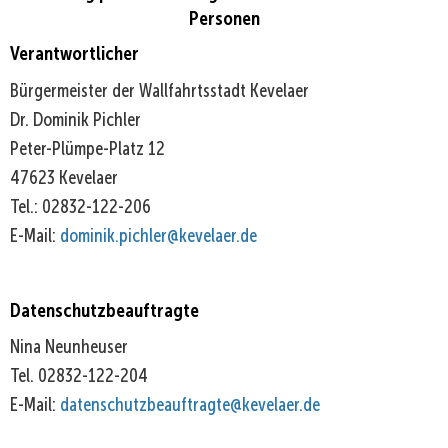
Ausnahme
Personen
und
Verantwortlicher
Befreiung
Bürgermeister der Wallfahrtsstadt Kevelaer
gem.
Dr. Dominik Pichler
§
Peter-Plümpe-Platz 12
69
47623 Kevelaer
BauO
Tel.: 02832-122-206
NRW
E-Mail:
dominik.pichler@kevelaer.de
Datenschutzbeauftragte
Nina Neunheuser
Tel. 02832-122-204
E-Mail:
datenschutzbeauftragte@kevelaer.de