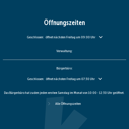
Öffnungszeiten
Klicken, um weitere Öffnungs- oder Schließzeiten auszublenden
Geschlossen:
öffnet nächsten Freitag um 09:00 Uhr
Verwaltung:
Bürgerbüro:
Klicken, um weitere Öffnungs- oder Schließzeiten auszublenden
Geschlossen:
öffnet nächsten Freitag um 07:30 Uhr
Das Bürgerbüro hat zudem jeden
ersten
Samstag im Monat von 10:00 - 12:30 Uhr geöffnet.
Alle Öffnungszeiten