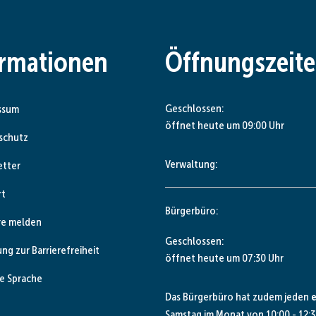
ormationen
Öffnungszeit
Klicken, um weitere Öffnungs- od
Geschlossen:
ssum
öffnet heute um 09:00 Uhr
schutz
Verwaltung:
etter
rt
Bürgerbüro:
re melden
Klicken, um weitere Öffnungs- od
Geschlossen:
ung zur Barrierefreiheit
öffnet heute um 07:30 Uhr
e Sprache
Das Bürgerbüro hat zudem jeden
e
Samstag im Monat von 10:00 - 12:3