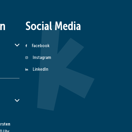
en
Social Media
er Schließzeiten auszublenden
Facebook
Instagram
LinkedIn
er Schließzeiten auszublenden
rsten
0 Uhr