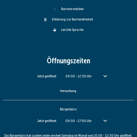
Barriere melden
Erklärung zur Barrierefreiheit
Leichte Sprache
Öffnungszeiten
Klicken, um weitere Öffnungs- oder Schließzeiten auszublenden
Jetzt geöffnet:
09:00
-
12:30
Uhr
Von 09:00 bis 12:30 Uhr
Verwaltung:
Bürgerbüro:
Klicken, um weitere Öffnungs- oder Schließzeiten auszublenden
Jetzt geöffnet:
09:00
-
17:00
Uhr
Von 09:00 bis 17:00 Uhr
Das Bürgerbüro hat zudem jeden
ersten
Samstag im Monat von 10:00 - 12:30 Uhr geöffnet.