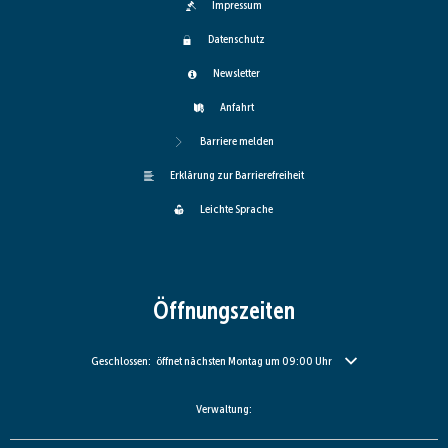
Impressum
Datenschutz
Newsletter
Anfahrt
Barriere melden
Erklärung zur Barrierefreiheit
Leichte Sprache
Öffnungszeiten
Klicken, um weitere Öffnungs- oder Schließzeiten auszublenden
Geschlossen:
öffnet nächsten Montag um 09:00 Uhr
Verwaltung: