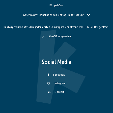
Bürgerbüro:
Klicken, um weitere Öffnungs- oder Schließzeiten auszublenden
Geschlossen:
öffnet nächsten Montag um 09:00 Uhr
Das Bürgerbüro hat zudem jeden
ersten
Samstag im Monat von 10:00 - 12:30 Uhr geöffnet.
Alle Öffnungszeiten
Social Media
Facebook
Instagram
LinkedIn