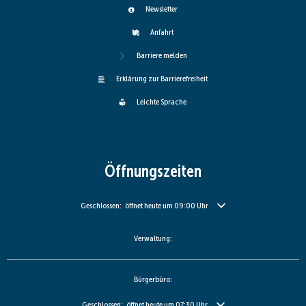
Newsletter
Anfahrt
Barriere melden
Erklärung zur Barrierefreiheit
Leichte Sprache
Öffnungszeiten
Klicken, um weitere Öffnungs- oder Schließzeiten auszublenden
Geschlossen:
öffnet heute um 09:00 Uhr
Verwaltung:
Bürgerbüro:
Klicken, um weitere Öffnungs- oder Schließzeiten auszublenden
Geschlossen:
öffnet heute um 07:30 Uhr