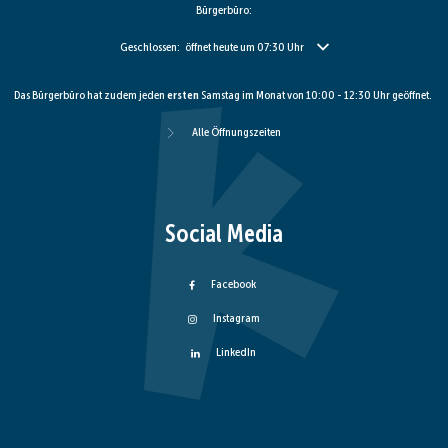
Bürgerbüro:
Klicken, um weitere Öffnungs- oder Schließzeiten auszublenden
Geschlossen:
öffnet heute um 07:30 Uhr
Das Bürgerbüro hat zudem jeden
ersten
Samstag im Monat von 10:00 - 12:30 Uhr geöffnet.
Alle Öffnungszeiten
Social Media
Facebook
Instagram
LinkedIn