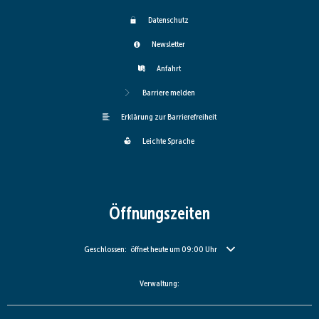
Datenschutz
Newsletter
Anfahrt
Barriere melden
Erklärung zur Barrierefreiheit
Leichte Sprache
Öffnungszeiten
Klicken, um weitere Öffnungs- oder Schließzeiten auszublenden
Geschlossen:
öffnet heute um 09:00 Uhr
Verwaltung: