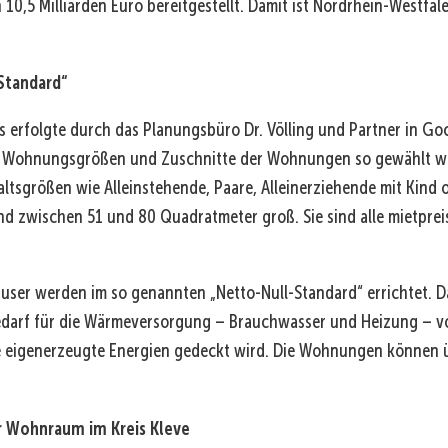
10,5 Milliarden Euro bereitgestellt. Damit ist Nordrhein-Westfale
Standard“
s erfolgte durch das Planungsbüro Dr. Völling und Partner in Go
e Wohnungsgrößen und Zuschnitte der Wohnungen so gewählt wu
ltsgrößen wie Alleinstehende, Paare, Alleinerziehende mit Kind 
d zwischen 51 und 80 Quadratmeter groß. Sie sind alle mietprei
äuser werden im so genannten „Netto-Null-Standard“ errichtet. D
darf für die Wärmeversorgung – Brauchwasser und Heizung – vo
 eigenerzeugte Energien gedeckt wird. Die Wohnungen können 
r Wohnraum im Kreis Kleve