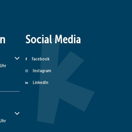
en
Social Media
er Schließzeiten auszublenden
Facebook
 Uhr
Instagram
LinkedIn
er Schließzeiten auszublenden
 Uhr