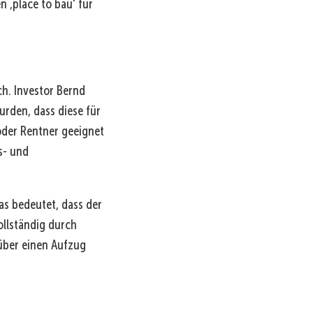
n ‚place to bau' für
ch. Investor Bernd
rden, dass diese für
oder Rentner geeignet
s- und
as bedeutet, dass der
llständig durch
über einen Aufzug