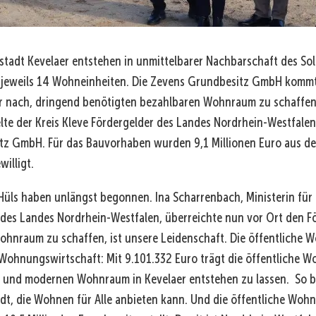
stadt Kevelaer entstehen in unmittelbarer Nachbarschaft des Sol
t jeweils 14 Wohneinheiten. Die Zevens Grundbesitz GmbH komm
er nach, dringend benötigten bezahlbaren Wohnraum zu schaffen.
lte der Kreis Kleve Fördergelder des Landes Nordrhein-Westfale
tz GmbH. Für das Bauvorhaben wurden 9,1 Millionen Euro aus de
illigt.
 Hüls haben unlängst begonnen. Ina Scharrenbach, Ministerin fü
 des Landes Nordrhein-Westfalen, überreichte nun vor Ort den F
ohnraum zu schaffen, ist unsere Leidenschaft. Die öffentliche 
e Wohnungswirtschaft: Mit 9.101.332 Euro trägt die öffentliche
n und modernen Wohnraum in Kevelaer entstehen zu lassen. So bl
tadt, die Wohnen für Alle anbieten kann. Und die öffentliche W