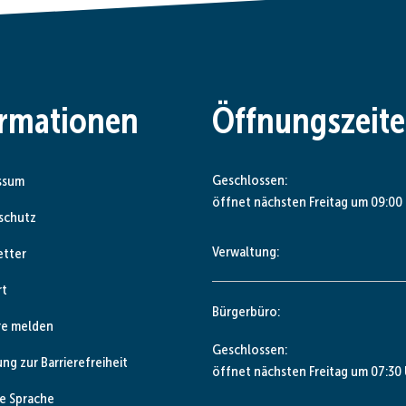
ormationen
Öffnungszeit
Klicken, um weitere Öffnungs- od
Geschlossen:
ssum
öffnet nächsten Freitag um 09:00
schutz
Verwaltung:
etter
rt
Bürgerbüro:
re melden
Klicken, um weitere Öffnungs- od
Geschlossen:
ung zur Barrierefreiheit
öffnet nächsten Freitag um 07:30
e Sprache