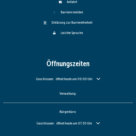
Anfahrt
Barriere melden
Erklärung zur Barrierefreiheit
Leichte Sprache
Öffnungszeiten
Klicken, um weitere Öffnungs- oder Schließzeiten auszublenden
Geschlossen:
öffnet heute um 09:00 Uhr
Verwaltung:
Bürgerbüro:
Klicken, um weitere Öffnungs- oder Schließzeiten auszublenden
Geschlossen:
öffnet heute um 07:30 Uhr