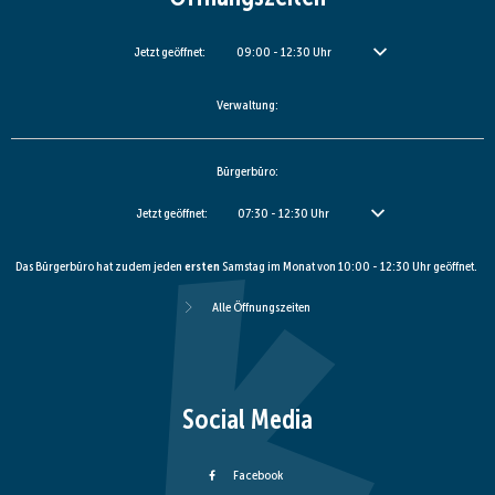
Klicken, um weitere Öffnungs- oder Schließzeiten auszublenden
Jetzt geöffnet:
09:00
-
12:30
Uhr
Von 09:00 bis 12:30 Uhr
Verwaltung:
Bürgerbüro:
Klicken, um weitere Öffnungs- oder Schließzeiten auszublenden
Jetzt geöffnet:
07:30
-
12:30
Uhr
Von 07:30 bis 12:30 Uhr
Das Bürgerbüro hat zudem jeden
ersten
Samstag im Monat von 10:00 - 12:30 Uhr geöffnet.
Alle Öffnungszeiten
Social Media
Facebook