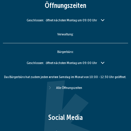
Öffnungszeiten
Klicken, um weitere Öffnungs- oder Schließzeiten auszublenden
Geschlossen:
öffnet nächsten Montag um 09:00 Uhr
Verwaltung:
Bürgerbüro:
Klicken, um weitere Öffnungs- oder Schließzeiten auszublenden
Geschlossen:
öffnet nächsten Montag um 09:00 Uhr
Das Bürgerbüro hat zudem jeden
ersten
Samstag im Monat von 10:00 - 12:30 Uhr geöffnet.
Alle Öffnungszeiten
Social Media