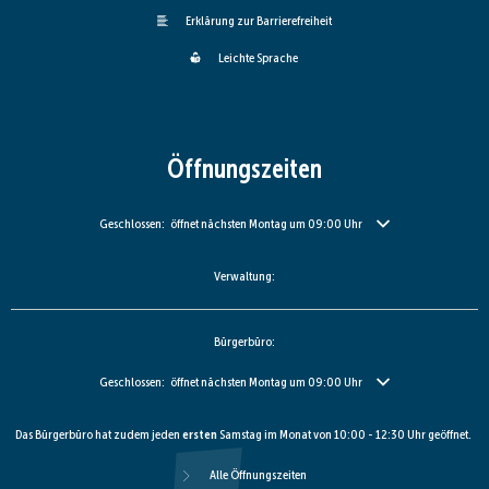
Erklärung zur Barrierefreiheit
Leichte Sprache
Öffnungszeiten
Klicken, um weitere Öffnungs- oder Schließzeiten auszublenden
Geschlossen:
öffnet nächsten Montag um 09:00 Uhr
Verwaltung:
Bürgerbüro:
Klicken, um weitere Öffnungs- oder Schließzeiten auszublenden
Geschlossen:
öffnet nächsten Montag um 09:00 Uhr
Das Bürgerbüro hat zudem jeden
ersten
Samstag im Monat von 10:00 - 12:30 Uhr geöffnet.
Alle Öffnungszeiten