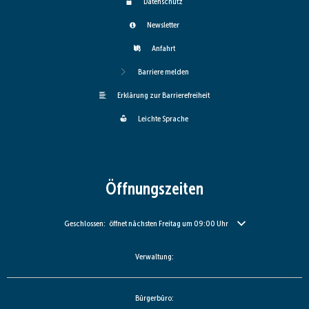
Datenschutz
Newsletter
Anfahrt
Barriere melden
Erklärung zur Barrierefreiheit
Leichte Sprache
Öffnungszeiten
Klicken, um weitere Öffnungs- oder Schließzeiten auszublenden
Geschlossen:
öffnet nächsten Freitag um 09:00 Uhr
Verwaltung:
Bürgerbüro: