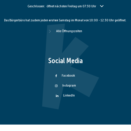
Klicken, um weitere Öffnungs- oder Schließzeiten auszublenden
Geschlossen:
öffnet nächsten Freitag um 07:30 Uhr
Das Bürgerbüro hat zudem jeden
ersten
Samstag im Monat von 10:00 - 12:30 Uhr geöffnet.
Alle Öffnungszeiten
Social Media
Facebook
Instagram
LinkedIn