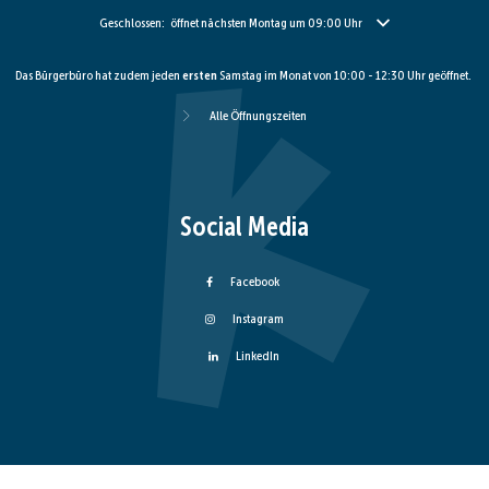
Klicken, um weitere Öffnungs- oder Schließzeiten auszublenden
Geschlossen:
öffnet nächsten Montag um 09:00 Uhr
Das Bürgerbüro hat zudem jeden
ersten
Samstag im Monat von 10:00 - 12:30 Uhr geöffnet.
Alle Öffnungszeiten
Social Media
Facebook
Instagram
LinkedIn