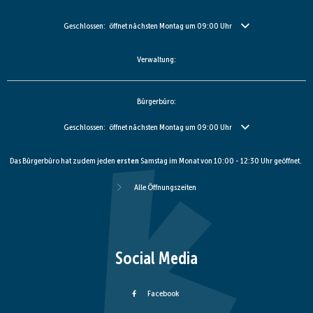
Klicken, um weitere Öffnungs- oder Schließzeiten auszublenden
Geschlossen:
öffnet nächsten Montag um 09:00 Uhr
Verwaltung:
Bürgerbüro:
Klicken, um weitere Öffnungs- oder Schließzeiten auszublenden
Geschlossen:
öffnet nächsten Montag um 09:00 Uhr
Das Bürgerbüro hat zudem jeden
ersten
Samstag im Monat von 10:00 - 12:30 Uhr geöffnet.
Alle Öffnungszeiten
Social Media
Facebook