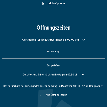
Leichte Sprache
Öffnungszeiten
Klicken, um weitere Öffnungs- oder Schließzeiten auszublenden
Geschlossen:
öffnet nächsten Freitag um 09:00 Uhr
Verwaltung:
Bürgerbüro:
Klicken, um weitere Öffnungs- oder Schließzeiten auszublenden
Geschlossen:
öffnet nächsten Freitag um 07:30 Uhr
Das Bürgerbüro hat zudem jeden
ersten
Samstag im Monat von 10:00 - 12:30 Uhr geöffnet.
Alle Öffnungszeiten