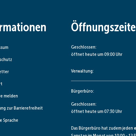
ormationen
Öffnungszeit
Klicken, um weitere Öffnungs- od
Geschlossen:
ssum
öffnet heute um 09:00 Uhr
schutz
Verwaltung:
etter
rt
Bürgerbüro:
re melden
Klicken, um weitere Öffnungs- od
Geschlossen:
ung zur Barrierefreiheit
öffnet heute um 07:30 Uhr
e Sprache
Das Bürgerbüro hat zudem jeden
e
Samstag im Monat von 10:00 - 12:3