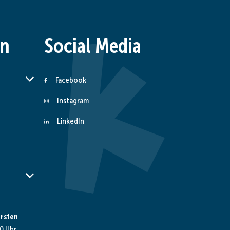
en
Social Media
er Schließzeiten auszublenden
Facebook
Instagram
LinkedIn
er Schließzeiten auszublenden
rsten
0 Uhr