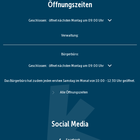
Öffnungszeiten
Klicken, um weitere Öffnungs- oder Schließzeiten auszublenden
Geschlossen:
öffnet nächsten Montag um 09:00 Uhr
Verwaltung:
Bürgerbüro:
Klicken, um weitere Öffnungs- oder Schließzeiten auszublenden
Geschlossen:
öffnet nächsten Montag um 09:00 Uhr
Das Bürgerbüro hat zudem jeden
ersten
Samstag im Monat von 10:00 - 12:30 Uhr geöffnet.
Alle Öffnungszeiten
Social Media
Facebook