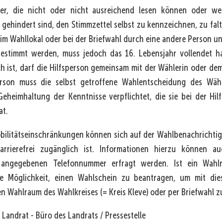
r, die nicht oder nicht ausreichend lesen können oder we
gehindert sind, den Stimmzettel selbst zu kennzeichnen, zu fal
im Wahllokal oder bei der Briefwahl durch eine andere Person un
bestimmt werden, muss jedoch das 16. Lebensjahr vollendet h
ich ist, darf die Hilfsperson gemeinsam mit der Wählerin oder d
erson muss die selbst getroffene Wahlentscheidung des Wäh
eheimhaltung der Kenntnisse verpflichtet, die sie bei der Hil
at.
bilitätseinschränkungen können sich auf der Wahlbenachrichtig
rrierefrei zugänglich ist. Informationen hierzu können a
 angegebenen Telefonnummer erfragt werden. Ist ein Wahlra
ie Möglichkeit, einen Wahlschein zu beantragen, um mit di
en Wahlraum des Wahlkreises (= Kreis Kleve) oder per Briefwahl z
r Landrat - Büro des Landrats / Pressestelle