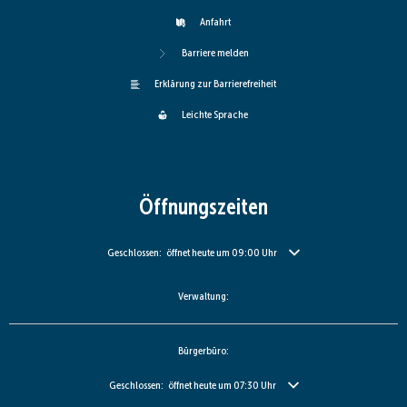
Anfahrt
Barriere melden
Erklärung zur Barrierefreiheit
Leichte Sprache
Öffnungszeiten
Klicken, um weitere Öffnungs- oder Schließzeiten auszublenden
Geschlossen:
öffnet heute um 09:00 Uhr
Verwaltung:
Bürgerbüro:
Klicken, um weitere Öffnungs- oder Schließzeiten auszublenden
Geschlossen:
öffnet heute um 07:30 Uhr