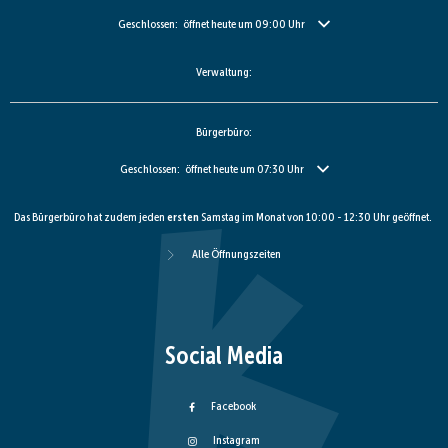
Klicken, um weitere Öffnungs- oder Schließzeiten auszublenden
Geschlossen:
öffnet heute um 09:00 Uhr
Verwaltung:
Bürgerbüro:
Klicken, um weitere Öffnungs- oder Schließzeiten auszublenden
Geschlossen:
öffnet heute um 07:30 Uhr
Das Bürgerbüro hat zudem jeden
ersten
Samstag im Monat von 10:00 - 12:30 Uhr geöffnet.
Alle Öffnungszeiten
Social Media
Facebook
Instagram