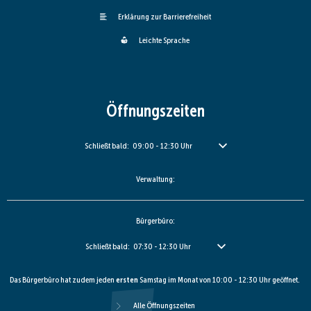
Erklärung zur Barrierefreiheit
Leichte Sprache
Öffnungszeiten
Klicken, um weitere Öffnungs- oder Schließzeiten auszublenden
Schließt bald:
09:00
-
12:30
Uhr
Von 09:00 bis 12:30 Uhr
Verwaltung:
Bürgerbüro:
Klicken, um weitere Öffnungs- oder Schließzeiten auszublenden
Schließt bald:
07:30
-
12:30
Uhr
Von 07:30 bis 12:30 Uhr
Das Bürgerbüro hat zudem jeden
ersten
Samstag im Monat von 10:00 - 12:30 Uhr geöffnet.
Alle Öffnungszeiten