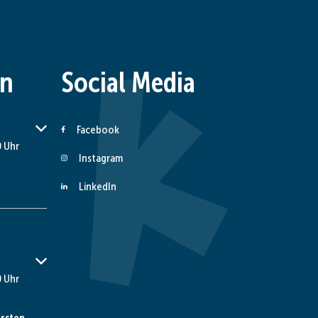
en
Social Media
er Schließzeiten auszublenden
Facebook
 Uhr
Instagram
LinkedIn
er Schließzeiten auszublenden
 Uhr
rsten