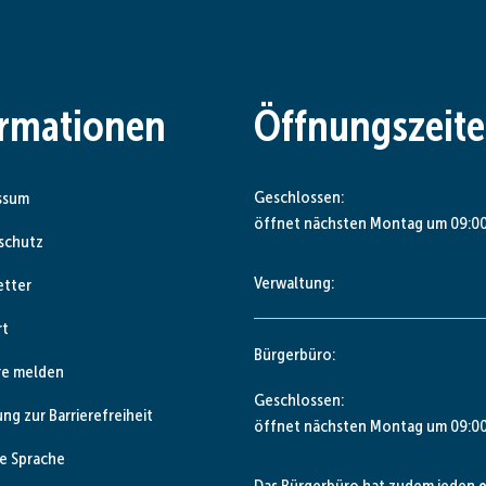
ormationen
Öffnungszeit
Klicken, um weitere Öffnungs- od
Geschlossen:
ssum
öffnet nächsten Montag um 09:00
schutz
Verwaltung:
etter
rt
Bürgerbüro:
re melden
Klicken, um weitere Öffnungs- od
Geschlossen:
ung zur Barrierefreiheit
öffnet nächsten Montag um 09:00
e Sprache
Das Bürgerbüro hat zudem jeden
e