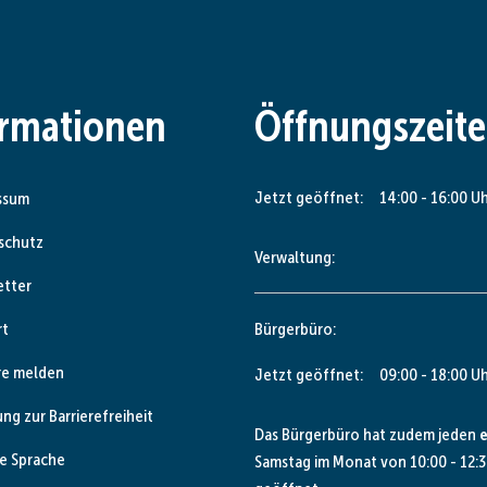
ormationen
Öffnungszeit
Klicken, um weitere Öffnungs- od
Jetzt geöffnet:
14:00
-
16:00
Uh
ssum
schutz
Verwaltung:
etter
rt
Bürgerbüro:
re melden
Klicken, um weitere Öffnungs- od
Jetzt geöffnet:
09:00
-
18:00
Uh
ung zur Barrierefreiheit
Das Bürgerbüro hat zudem jeden
e
e Sprache
Samstag im Monat von 10:00 - 12:3