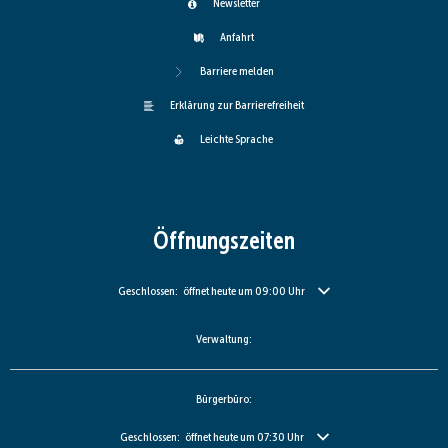
Newsletter
Anfahrt
Barriere melden
Erklärung zur Barrierefreiheit
Leichte Sprache
Öffnungszeiten
Klicken, um weitere Öffnungs- oder Schließzeiten auszublenden
Geschlossen:
öffnet heute um 09:00 Uhr
Verwaltung:
Bürgerbüro:
Klicken, um weitere Öffnungs- oder Schließzeiten auszublenden
Geschlossen:
öffnet heute um 07:30 Uhr