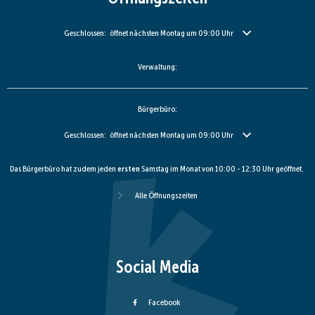
Klicken, um weitere Öffnungs- oder Schließzeiten auszublenden
Geschlossen:
öffnet nächsten Montag um 09:00 Uhr
Verwaltung:
Bürgerbüro:
Klicken, um weitere Öffnungs- oder Schließzeiten auszublenden
Geschlossen:
öffnet nächsten Montag um 09:00 Uhr
Das Bürgerbüro hat zudem jeden
ersten
Samstag im Monat von 10:00 - 12:30 Uhr geöffnet.
Alle Öffnungszeiten
Social Media
Facebook