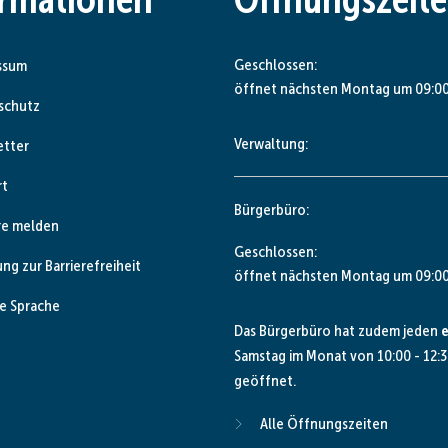
Klicken, um weitere Öffnungs- od
Geschlossen:
ssum
öffnet nächsten Montag um 09:00
schutz
Verwaltung:
etter
rt
Bürgerbüro:
re melden
Klicken, um weitere Öffnungs- od
Geschlossen:
ung zur Barrierefreiheit
öffnet nächsten Montag um 09:00
e Sprache
Das Bürgerbüro hat zudem jeden
e
Samstag im Monat von 10:00 - 12:3
geöffnet.
Alle Öffnungszeiten