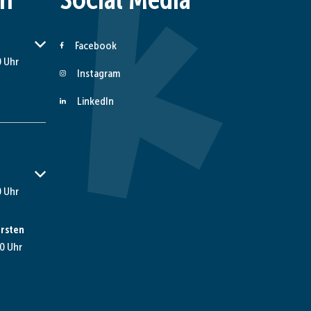
er Schließzeiten auszublenden
Facebook
 Uhr
Instagram
LinkedIn
er Schließzeiten auszublenden
 Uhr
rsten
0 Uhr